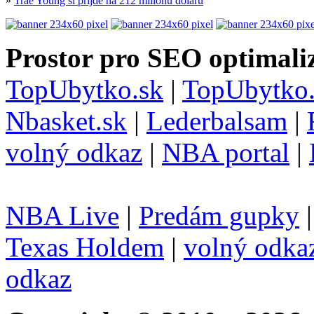
»
Trae Young si přijde na 212 milionů dolarů
Prostor pro SEO optimaliz
TopUbytko.sk
|
TopUbytko.
Nbasket.sk
|
Lederbalsam
|
volný odkaz
|
NBA portal
|
NBA Live
|
Predám gupky
Texas Holdem
|
volný odka
odkaz