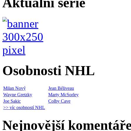
Aktuální série
Osobnosti NHL
Milan Nový
Jean Béliveau
Wayne Gretzky
Marty McSorley
Joe Sakic
Colby Cave
>> víc osobností NHL
Nejnovější komentář