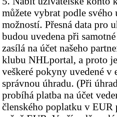
5. Nabít uživatelské konto k
můžete vybrat podle svého 
možností. Přesná data pro u
budou uvedena při samotné r
zasílá na účet našeho partn
klubu NHLportal, a proto j
veškeré pokyny uvedené v e
správnou úhradu. (Při úhra
probíhá platba na účet ved
členského poplatku v EUR p