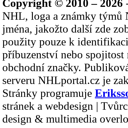
Copyright © 2010 – 2026
-
NHL, loga a známky týmů 
jména, jakožto další zde zo
použity pouze k identifikac
příbuzenství nebo spojitost
obchodní značky. Publiková
serveru NHLportal.cz je za
Stránky programuje
Erikss
stránek a webdesign | Tvůr
design & multimedia overl