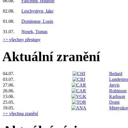
06.08.
Fasching, Hudson
02.08.
Leschyshyn, Jake
01.08.
Domingue, Louis
31.07.
Nosek, Tomas
>> všechny přestupy
Aktuální zranění
04.07.
Bedard
03.07.
Lundestr
27.06.
Jarvis
26.06.
Robinson
13.06.
Karlsson
25.05.
Domi
19.05.
Mintyuko
>> všechna zranění