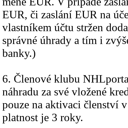
měně EUR. V případě zaslá
EUR, či zaslání EUR na úč
vlastníkem účtu stržen dod
správné úhrady a tím i zvý
banky.)
6. Členové klubu NHLportal
náhradu za své vložené kre
pouze na aktivaci členství 
platnost je 3 roky.