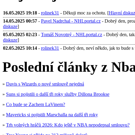
16.05.2025 19:18
-
rolinek31
- Děkuji moc za ochotu. [
Hlavní disku
14.05.2025 00:57
-
Pavel Nadrchal - NHLportal.cz
- Dobrý den, proza
diskuze
]
05.05.2025 02:23
-
Tomáš Novotný - NHLportal.cz
- Dobrý den, tak
diskuze
]
02.05.2025 10:14
-
rolinek31
- Dobrý den, neví někdo, jak to bude s 
Poslední články z Nba
»
Davis s Wizards o nové smlouvě nejedná
»
Suns si pojistili o další tři roky služby Dillona Brookse
»
Co bude se Zachem LaVinem?
»
Mavericks si pojistili Marschalla na další tři roky
»
Trh volných hráčů 2026: Kdo ještě v NBA nepodepsal smlouvu?