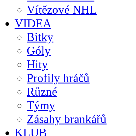
Vítězové NHL
VIDEA
Bitky
Góly
Hity
Profily hráčů
Různé
Týmy
Zásahy brankářů
KLUB