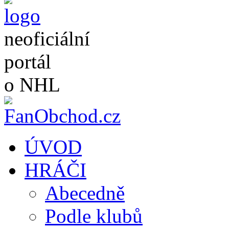
neoficiální
portál
o NHL
ÚVOD
HRÁČI
Abecedně
Podle klubů