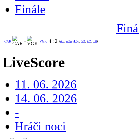
Finále
Finá
-
4
:
2
CAR
VGK
(
4:5
,
4:3p
,
4:5p
,
5:3
,
4:2
,
3:0
)
LiveScore
11. 06. 2026
14. 06. 2026
-
Hráči noci