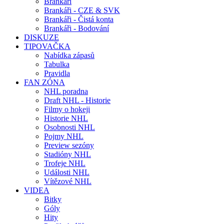
Brankáři
Brankáři - CZE & SVK
Brankáři - Čistá konta
Brankáři - Bodování
DISKUZE
TIPOVAČKA
Nabídka zápasů
Tabulka
Pravidla
FAN ZÓNA
NHL poradna
Draft NHL - Historie
Filmy o hokeji
Historie NHL
Osobnosti NHL
Pojmy NHL
Preview sezóny
Stadióny NHL
Trofeje NHL
Události NHL
Vítězové NHL
VIDEA
Bitky
Góly
Hity