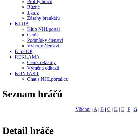
Profily hráčů
Různé
Týmy
Zásahy brankářů
KLUB
Klub NHLportal
Ceník
Podmínky členství
Výhody členství
E-SHOP
REKLAMA
Ceník reklamy
Výměna odkazů
KONTAKT
Chat s NHLportal.cz
Seznam hráčů
Všichni
|
A
|
B
|
C
|
D
|
E
|
F
|
G
Detail hráče