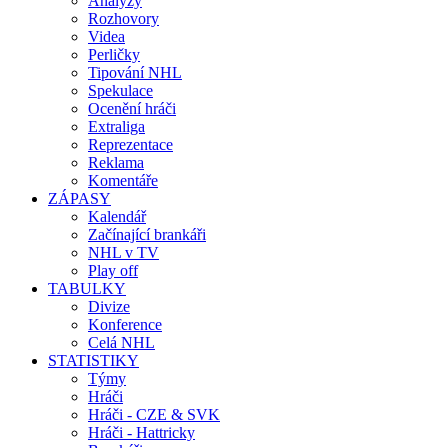
Analýzy
Rozhovory
Videa
Perličky
Tipování NHL
Spekulace
Ocenění hráči
Extraliga
Reprezentace
Reklama
Komentáře
ZÁPASY
Kalendář
Začínající brankáři
NHL v TV
Play off
TABULKY
Divize
Konference
Celá NHL
STATISTIKY
Týmy
Hráči
Hráči - CZE & SVK
Hráči - Hattricky