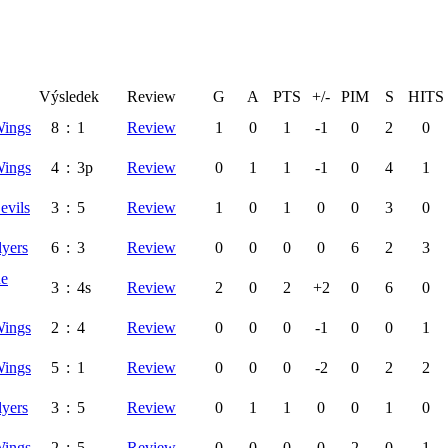
Výsledek
Review
G
A
PTS
+/-
PIM
S
HITS
Wings
8
:
1
Review
1
0
1
-1
0
2
0
Wings
4
:
3p
Review
0
1
1
-1
0
4
1
evils
3
:
5
Review
1
0
1
0
0
3
0
lyers
6
:
3
Review
0
0
0
0
6
2
3
ue
3
:
4s
Review
2
0
2
+2
0
6
0
Wings
2
:
4
Review
0
0
0
-1
0
0
1
Wings
5
:
1
Review
0
0
0
-2
0
2
2
lyers
3
:
5
Review
0
1
1
0
0
1
0
Wings
2
:
5
Review
0
0
0
0
2
0
1