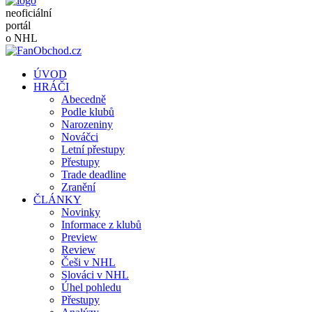
neoficiální
portál
o NHL
ÚVOD
HRÁČI
Abecedně
Podle klubů
Narozeniny
Nováčci
Letní přestupy
Přestupy
Trade deadline
Zranění
ČLÁNKY
Novinky
Informace z klubů
Preview
Review
Češi v NHL
Slováci v NHL
Úhel pohledu
Přestupy