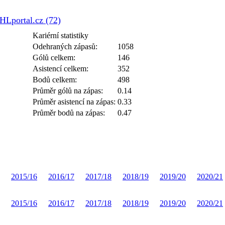
HLportal.cz (72)
Kariérní statistiky
Odehraných zápasů:
1058
Gólů celkem:
146
Asistencí celkem:
352
Bodů celkem:
498
Průměr gólů na zápas:
0.14
Průměr asistencí na zápas:
0.33
Průměr bodů na zápas:
0.47
2015/16
2016/17
2017/18
2018/19
2019/20
2020/21
2015/16
2016/17
2017/18
2018/19
2019/20
2020/21