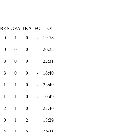
BKS
GVA
TKA
FO
TOI
0
1
0
-
19:58
0
0
0
-
20:28
3
0
0
-
22:31
3
0
0
-
18:40
1
1
0
-
23:40
1
1
0
-
10:49
2
1
0
-
22:40
0
1
2
-
18:29
3
1
0
-
20:11