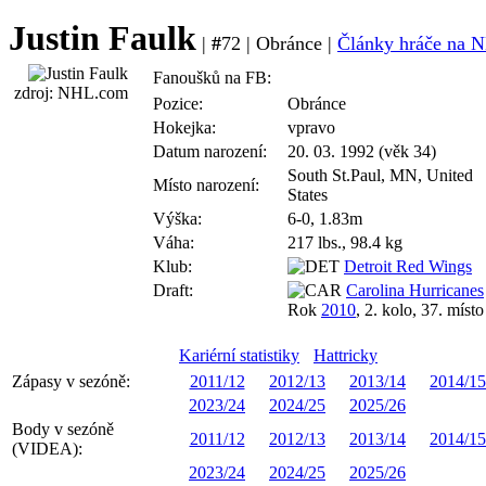
Justin Faulk
|
#
72 | Obránce |
Články hráče na N
Fanoušků na FB:
zdroj: NHL.com
Pozice:
Obránce
Hokejka:
vpravo
Datum narození:
20. 03. 1992 (věk 34)
South St.Paul, MN, United
Místo narození:
States
Výška:
6-0, 1.83m
Váha:
217 lbs., 98.4 kg
Klub:
Detroit Red Wings
Draft:
Carolina Hurricanes
Rok
2010
, 2. kolo, 37. místo
Kariérní statistiky
Hattricky
Zápasy v sezóně:
2011/12
2012/13
2013/14
2014/15
2023/24
2024/25
2025/26
Body v sezóně
2011/12
2012/13
2013/14
2014/15
(VIDEA):
2023/24
2024/25
2025/26