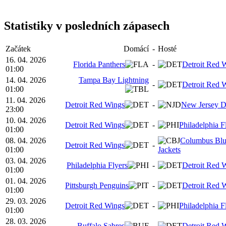
Statistiky v posledních zápasech
Začátek
Domácí
-
Hosté
16. 04. 2026
Florida Panthers
-
Detroit Red 
01:00
14. 04. 2026
Tampa Bay Lightning
-
Detroit Red 
01:00
11. 04. 2026
Detroit Red Wings
-
New Jersey D
23:00
10. 04. 2026
Detroit Red Wings
-
Philadelphia F
01:00
08. 04. 2026
Columbus Bl
Detroit Red Wings
-
01:00
Jackets
03. 04. 2026
Philadelphia Flyers
-
Detroit Red 
01:00
01. 04. 2026
Pittsburgh Penguins
-
Detroit Red 
01:00
29. 03. 2026
Detroit Red Wings
-
Philadelphia F
01:00
28. 03. 2026
Buffalo Sabres
-
Detroit Red 