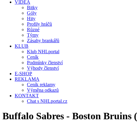
VIDEA
Bitky
Góly
Hity
Profily hráčů
Různé
Týmy
Zásahy brankářů
KLUB
Klub NHLportal
Ceník
Podmínky členství
Výhody členství
E-SHOP
REKLAMA
Ceník reklamy
Výměna odkazů
KONTAKT
Chat s NHLportal.cz
Buffalo Sabres - Boston Bruin