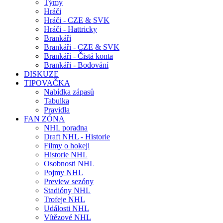
Týmy
Hráči
Hráči - CZE & SVK
Hráči - Hattricky
Brankáři
Brankáři - CZE & SVK
Brankáři - Čistá konta
Brankáři - Bodování
DISKUZE
TIPOVAČKA
Nabídka zápasů
Tabulka
Pravidla
FAN ZÓNA
NHL poradna
Draft NHL - Historie
Filmy o hokeji
Historie NHL
Osobnosti NHL
Pojmy NHL
Preview sezóny
Stadióny NHL
Trofeje NHL
Události NHL
Vítězové NHL