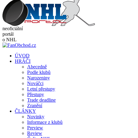
neoficiální
portál
o NHL
ÚVOD
HRÁČI
Abecedně
Podle klubů
Narozeniny
Nováčci
Letní přestupy
Přestupy
Trade deadline
Zranění
ČLÁNKY
Novinky
Informace z klubů
Preview
Review