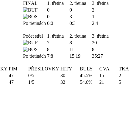
FINAL
1. třetina
2. třetina
3. třetina
0
0
2
0
3
1
Po třetinách
0:0
0:3
2:4
Počet střel
1. třetina
2. třetina
3. třetina
7
8
20
8
11
8
Po třetinách
7:8
15:19
35:27
IKY
PIM
PŘESILOVKY
HITY
BULY
GVA
TKA
47
0/5
30
45.5%
15
2
47
1/5
32
54.6%
21
5