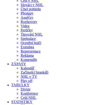
Češi v NHL
Slováci v NHL
Úhel pohledu
Přestupy
Analýzy
Rozhovory
Videa
Perličky
Tipování NHL
Spekulace
Ocenění hráči
Extraliga
Reprezentace
Reklama
Komentáře
ZÁPASY
Kalendář
Začínající brankáři
NHL v TV
Play off
TABULKY
Divize
Konference
Celá NHL
STATISTIKY