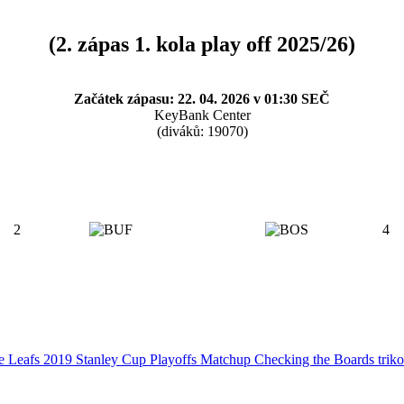
(2. zápas 1. kola play off 2025/26)
Začátek zápasu: 22. 04. 2026 v 01:30 SEČ
KeyBank Center
(diváků: 19070)
2
4
e Leafs 2019 Stanley Cup Playoffs Matchup Checking the Boards triko