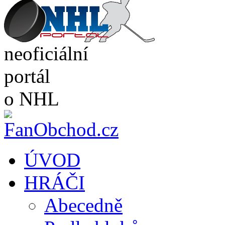
neoficiální
portál
o NHL
ÚVOD
HRÁČI
Abecedně