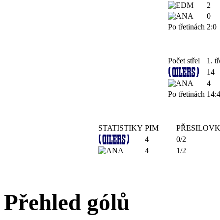
2
0
Po třetinách
2:0
Počet střel
1. tř
14
4
Po třetinách
14:
STATISTIKY
PIM
PŘESILOV
4
0/2
4
1/2
Přehled gólů