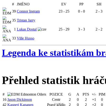
#
JMÉNO
EV
PP
SH
39
Connor Ingram
23 - 25
0 - 0
2 - 3
35
Tristan Jarry
1
Lukas Dostal
25 - 29
3 - 3
2 - 2
33
Ville Husso
Legenda ke statistikám b
Přehled statistik hráč
#
Edmonton Oilers
POZICE
G
A
PTS
+/-
PIM
16
Jason Dickinson
Centr
2
0
2
+1
0
42
Kasperi Kapanen
Pravé křídlo
2
0
2
+2
0