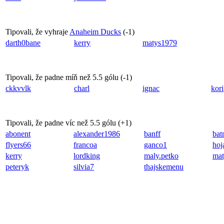
Tipovali, že vyhraje
Anaheim Ducks
(
-1
)
darth0bane
kerry
matys1979
Tipovali, že padne míň než 5.5 gólu (
-1
)
ckkvvlk
charl
ignac
kori
Tipovali, že padne víc než 5.5 gólu (
+1
)
abonent
alexander1986
banff
bat
flyers66
francoa
ganco1
hoj
kerry
lordking
maly.petko
mat
peteryk
silvia7
thajskemenu