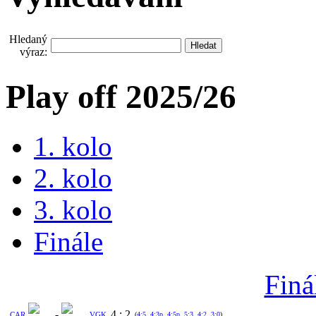
Hledaný
výraz:
Play off 2025/26
1. kolo
2. kolo
3. kolo
Finále
Finá
-
4
:
2
CAR
VGK
(
4:5
,
4:3p
,
4:5p
,
5:3
,
4:2
,
3:0
)