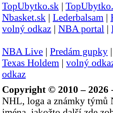
TopUbytko.sk
|
TopUbytko.
Nbasket.sk
|
Lederbalsam
|
volný odkaz
|
NBA portal
|
NBA Live
|
Predám gupky
Texas Holdem
|
volný odka
odkaz
Copyright © 2010 – 2026
-
NHL, loga a známky týmů 
jména, jakožto další zde zo