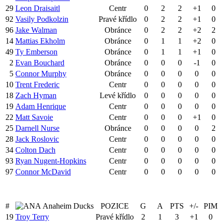
29
Leon Draisaitl
Centr
0
2
2
+1
0
92
Vasily Podkolzin
Pravé křídlo
0
2
2
+1
0
96
Jake Walman
Obránce
0
2
2
+2
2
14
Mattias Ekholm
Obránce
0
1
1
+2
0
49
Ty Emberson
Obránce
0
1
1
+1
0
2
Evan Bouchard
Obránce
0
0
0
-1
0
5
Connor Murphy
Obránce
0
0
0
0
0
10
Trent Frederic
Centr
0
0
0
0
0
18
Zach Hyman
Levé křídlo
0
0
0
0
0
19
Adam Henrique
Centr
0
0
0
0
0
22
Matt Savoie
Centr
0
0
0
+1
0
25
Darnell Nurse
Obránce
0
0
0
0
2
28
Jack Roslovic
Centr
0
0
0
0
0
34
Colton Dach
Centr
0
0
0
0
0
93
Ryan Nugent-Hopkins
Centr
0
0
0
0
0
97
Connor McDavid
Centr
0
0
0
0
0
#
Anaheim Ducks
POZICE
G
A
PTS
+/-
PIM
19
Troy Terry
Pravé křídlo
2
1
3
+1
0