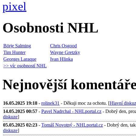
Osobnosti NHL
Börje Salming
Chris Osgood
Tim Hunter
Wayne Gretzky
Georges Laraque
Ivan Hlinka
>> víc osobností NHL
Nejnovější komentář
16.05.2025 19:18
-
rolinek31
- Děkuji moc za ochotu. [
Hlavní disku
14.05.2025 00:57
-
Pavel Nadrchal - NHLportal.cz
- Dobrý den, proza
diskuze
]
05.05.2025 02:23
-
Tomáš Novotný - NHLportal.cz
- Dobrý den, tak
diskuze
]