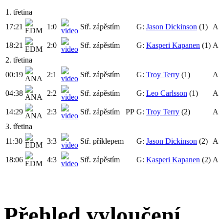
1. třetina
17:21
1:0
Stř. zápěstím
G:
Jason Dickinson
(1)
A
18:21
2:0
Stř. zápěstím
G:
Kasperi Kapanen
(1)
A
2. třetina
00:19
2:1
Stř. zápěstím
G:
Troy Terry
(1)
A
04:38
2:2
Stř. zápěstím
G:
Leo Carlsson
(1)
A
14:29
2:3
Stř. zápěstím
PP
G:
Troy Terry
(2)
A
3. třetina
11:30
3:3
Stř. příklepem
G:
Jason Dickinson
(2)
A
18:06
4:3
Stř. zápěstím
G:
Kasperi Kapanen
(2)
A
Přehled vyloučení