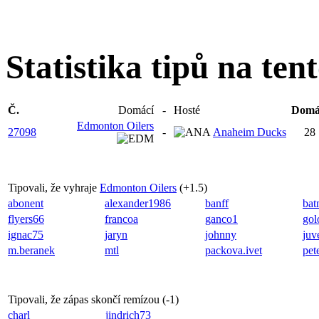
Statistika tipů na ten
Č.
Domácí
-
Hosté
Domá
Edmonton Oilers
27098
-
Anaheim Ducks
28
Tipovali, že vyhraje
Edmonton Oilers
(
+1.5
)
abonent
alexander1986
banff
bat
flyers66
francoa
ganco1
gol
ignac75
jaryn
johnny
juv
m.beranek
mtl
packova.ivet
pet
Tipovali, že zápas skončí remízou (
-1
)
charl
jindrich73