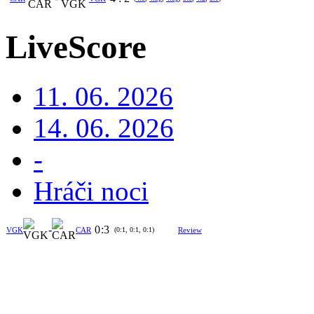
LiveScore
11. 06. 2026
14. 06. 2026
-
Hráči noci
-
0
:
3
VGK
CAR
(0:1, 0:1, 0:1)
Review