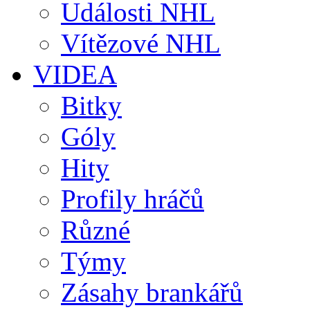
Události NHL
Vítězové NHL
VIDEA
Bitky
Góly
Hity
Profily hráčů
Různé
Týmy
Zásahy brankářů