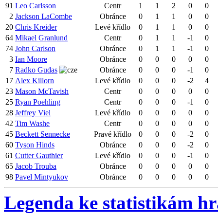
91
Leo Carlsson
Centr
1
1
2
0
0
2
Jackson LaCombe
Obránce
0
1
1
0
0
20
Chris Kreider
Levé křídlo
0
1
1
0
0
64
Mikael Granlund
Centr
0
1
1
-1
0
74
John Carlson
Obránce
0
1
1
-1
0
3
Ian Moore
Obránce
0
0
0
0
0
7
Radko Gudas
Obránce
0
0
0
-1
0
17
Alex Killorn
Levé křídlo
0
0
0
-2
4
23
Mason McTavish
Centr
0
0
0
0
0
25
Ryan Poehling
Centr
0
0
0
-1
0
28
Jeffrey Viel
Levé křídlo
0
0
0
0
0
42
Tim Washe
Centr
0
0
0
0
0
45
Beckett Sennecke
Pravé křídlo
0
0
0
-2
0
60
Tyson Hinds
Obránce
0
0
0
-2
0
61
Cutter Gauthier
Levé křídlo
0
0
0
-1
0
65
Jacob Trouba
Obránce
0
0
0
0
0
98
Pavel Mintyukov
Obránce
0
0
0
0
0
Legenda ke statistikám h