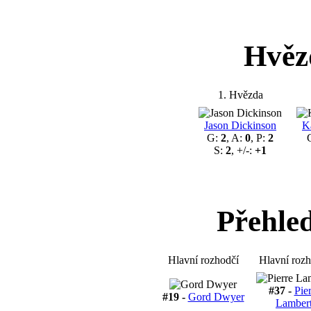
Hvěz
1. Hvězda
Jason Dickinson
K
G:
2
, A:
0
, P:
2
S:
2
, +/-:
+1
Přehle
Hlavní rozhodčí
Hlavní rozh
#37 -
Pie
#19 -
Gord Dwyer
Lamber