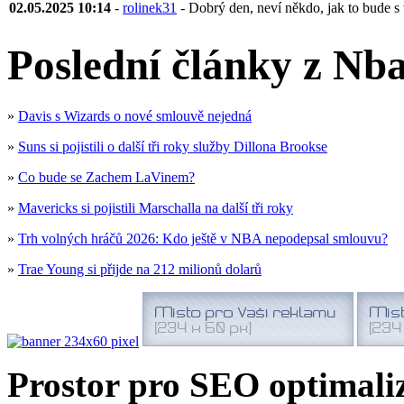
02.05.2025 10:14
-
rolinek31
- Dobrý den, neví někdo, jak to bude s 
Poslední články z Nba
»
Davis s Wizards o nové smlouvě nejedná
»
Suns si pojistili o další tři roky služby Dillona Brookse
»
Co bude se Zachem LaVinem?
»
Mavericks si pojistili Marschalla na další tři roky
»
Trh volných hráčů 2026: Kdo ještě v NBA nepodepsal smlouvu?
»
Trae Young si přijde na 212 milionů dolarů
Prostor pro SEO optimaliz