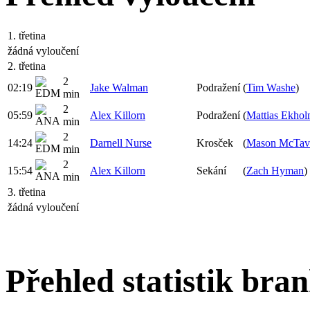
1. třetina
žádná vyloučení
2. třetina
2
02:19
Jake Walman
Podražení
(
Tim Washe
)
min
2
05:59
Alex Killorn
Podražení
(
Mattias Ekho
min
2
14:24
Darnell Nurse
Krosček
(
Mason McTav
min
2
15:54
Alex Killorn
Sekání
(
Zach Hyman
)
min
3. třetina
žádná vyloučení
Přehled statistik bra