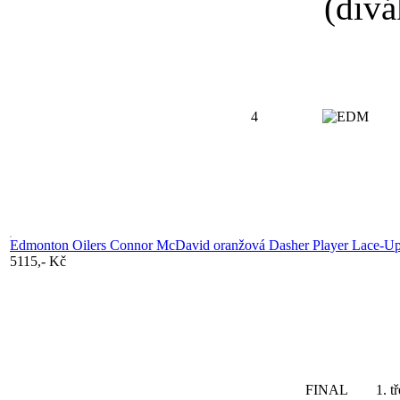
(divá
4
Edmonton Oilers Connor McDavid oranžová Dasher Player Lace-Up
5115,- Kč
FINAL
1. tř