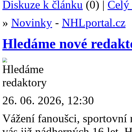
Diskuze k článku
(0) |
Celý 
»
Novinky
-
NHLportal.cz
Hledáme nové redakt
26. 06. 2026, 12:30
Vážení fanoušci, sportovní 
vás již nádherných 16 let.