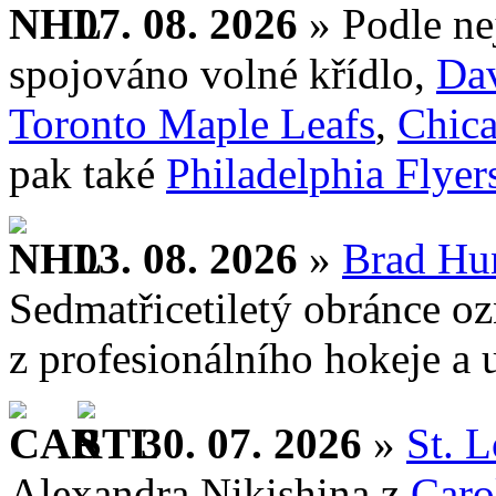
07. 08. 2026
» Podle ne
spojováno volné křídlo,
Dav
Toronto Maple Leafs
,
Chic
pak také
Philadelphia Flyer
03. 08. 2026
»
Brad Hu
Sedmatřicetiletý obránce o
z profesionálního hokeje a u
30. 07. 2026
»
St. L
Alexandra Nikishina z
Caro