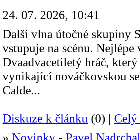
24. 07. 2026, 10:41
Další vlna útočné skupiny S
vstupuje na scénu. Nejlépe
Dvaadvacetiletý hráč, který
vynikající nováčkovskou sez
Calde...
Diskuze k článku
(0) |
Celý 
»
Novinky
-
Pavel Nadrcha