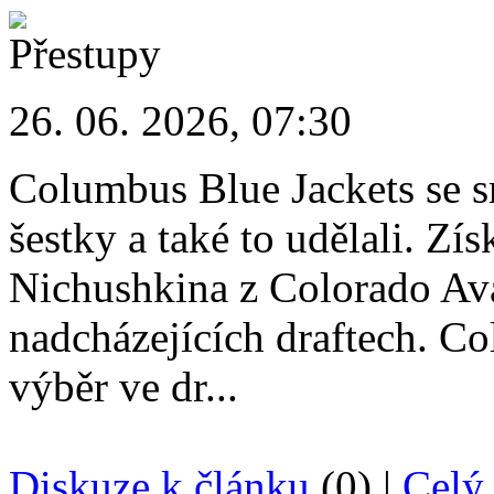
26. 06. 2026, 07:30
Columbus Blue Jackets se sn
šestky a také to udělali. Zís
Nichushkina z Colorado Ava
nadcházejících draftech. C
výběr ve dr...
Diskuze k článku
(0) |
Celý 