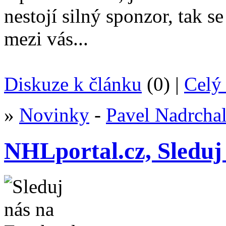
nestojí silný sponzor, tak s
mezi vás...
Diskuze k článku
(0) |
Celý 
»
Novinky
-
Pavel Nadrcha
NHLportal.cz, Sleduj