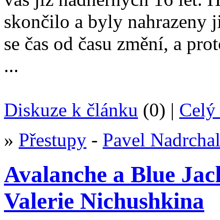
skončilo a byly nahrazeny 
se čas od času změní, a pro
...
Diskuze k článku
(0) |
Celý 
»
Přestupy
-
Pavel Nadrcha
Avalanche a Blue Jac
Valerie Nichushkina