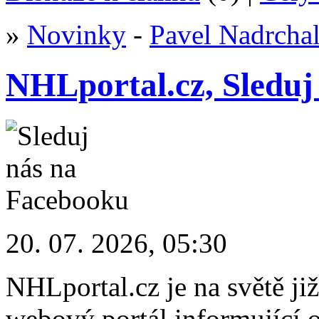
»
Novinky
-
Pavel Nadrcha
NHLportal.cz, Sleduj
20. 07. 2026, 05:30
NHLportal.cz je na světě již
webový portál informující 