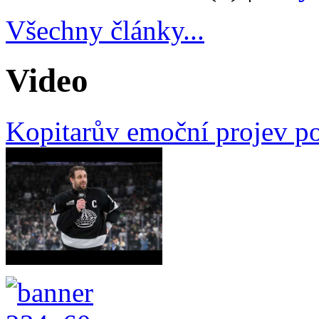
Všechny články...
Video
Kopitarův emoční projev p