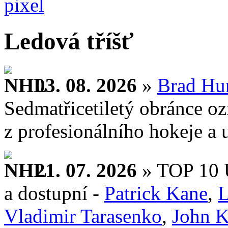
Ledová tříšť
03. 08. 2026
»
Brad Hu
Sedmatřicetiletý obránce o
z profesionálního hokeje a u
21. 07. 2026
» TOP 10 U
a dostupní -
Patrick Kane
,
L
Vladimir Tarasenko
,
John K