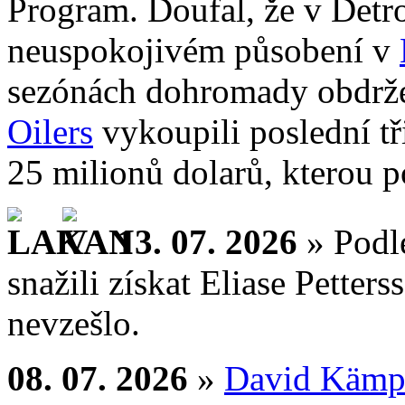
Program. Doufal, že v Detr
neuspokojivém působení v
sezónách dohromady obdrže
Oilers
vykoupili poslední tř
25 milionů dolarů, kterou p
13. 07. 2026
» Podl
snažili získat Eliase Petters
nevzešlo.
08. 07. 2026
»
David Kämp