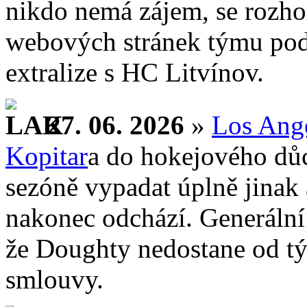
nikdo nemá zájem, se rozhod
webových stránek týmu pode
extralize s HC Litvínov.
27. 06. 2026
»
Los Ang
Kopitar
a do hokejového dů
sezóně vypadat úplně jinak 
nakonec odchází. Generální
že Doughty nedostane od t
smlouvy.