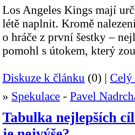
Los Angeles Kings mají urči
létě naplnit. Kromě nalezení
o hráče z první šestky – nej
pomohl s útokem, který zouf
Diskuze k článku
(0) |
Celý 
»
Spekulace
-
Pavel Nadrch
Tabulka nejlepších cí
je nejvýše?